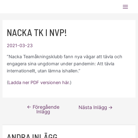
Hoppa
Bli stödmedlem!
Ditt stöd
till
Main
hjälper oss att hålla kostnaderna
ANMÄLAN
innehåll
nere och ge fler åkare möjlighet
Men
att vara med!
NACKA TK I NVP!
2021-03-23
”Nacka Teamåkningsklubb fann nya vägar att tävla och
engagera sina ungdomar under pandemin: Att tävla
internationellt, utan lämna ishallen.”
(
Ladda ner PDF versionen här.
)
←
Föregående
Inläggsnavigering
Nästa Inlägg
→
Inlägg
ANDRA INLÄGG