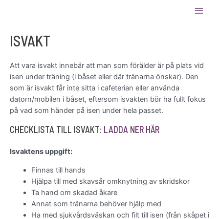
Hoppa
✨ Bli stödmedlem!
Ditt stöd
till
Main
hjälper oss att hålla kostnaderna
ANMÄLAN
innehåll
nere och ge fler åkare möjlighet
ISVAKT
Men
att vara med! ⛸️
Att vara isvakt innebär att man som förälder är på plats vid
isen under träning (i båset eller där tränarna önskar). Den
som är isvakt får inte sitta i cafeterian eller använda
datorn/mobilen i båset, eftersom isvakten bör ha fullt fokus
på vad som händer på isen under hela passet.
CHECKLISTA TILL ISVAKT:
LADDA NER HÄR
Isvaktens uppgift:
Finnas till hands
Hjälpa till med skavsår omknytning av skridskor
Ta hand om skadad åkare
Annat som tränarna behöver hjälp med
Ha med sjukvårdsväskan och filt till isen (från skåpet i