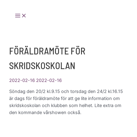
Hoppa
Bli stödmedlem!
Ditt stöd
till
hjälper oss att hålla kostnaderna
Main
ANMÄLAN
nere och ge fler åkare möjlighet
Menu
innehåll
att vara med!
FÖRÄLDRAMÖTE FÖR
SKRIDSKOSKOLAN
2022-02-16
2022-02-16
Söndag den 20/2 kl.9.15 och torsdag den 24/2 kl.16.15
är dags för föräldramöte för att ge lite information om
skridskoskolan och klubben som helhet. Lite extra om
den kommande vårshowen också.