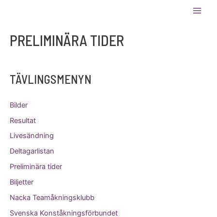
Hoppa
Bli stödmedlem!
Ditt stöd
till
Main
hjälper oss att hålla kostnaderna
ANMÄLAN
innehåll
nere och ge fler åkare möjlighet
PRELIMINÄRA TIDER
Men
att vara med!
TÄVLINGSMENYN
Bilder
Resultat
Livesändning
Deltagarlistan
Preliminära tider
Biljetter
Nacka Teamåkningsklubb
Svenska Konståkningsförbundet