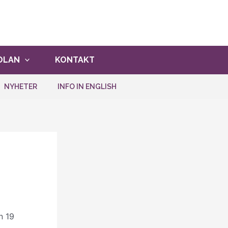
ghet att vara med!
ANMÄLAN
OLAN
KONTAKT
NYHETER
INFO IN ENGLISH
n 19