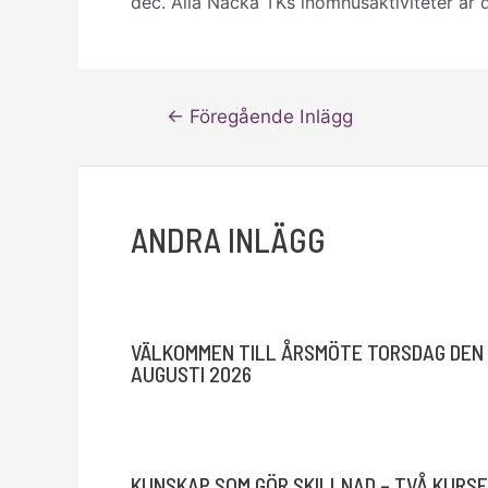
dec. Alla Nacka TKs inomhusaktiviteter är 
Inläggsnavigering
←
Föregående Inlägg
ANDRA INLÄGG
VÄLKOMMEN TILL ÅRSMÖTE TORSDAG DEN 
AUGUSTI 2026
KUNSKAP SOM GÖR SKILLNAD – TVÅ KURSE