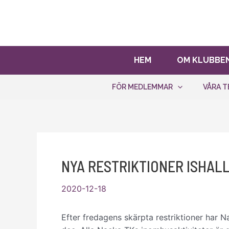
Hoppa
Bli stödmedlem!
Ditt stöd hjälp
till
innehåll
HEM
OM KLUBBE
FÖR MEDLEMMAR
VÅRA T
NYA RESTRIKTIONER ISHAL
2020-12-18
Efter fredagens skärpta restriktioner har 