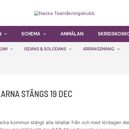
er oss att hålla kostnaderna nere och ge fler åkare möjli
N
SCHEMA
ANMÄLAN
SKRIDSKOSK
EAM
ISDANS & SOLODANS
ARRANGEMANG
LARNA STÄNGS 19 DEC
Nacka kommun stängt alla ishallar från och med lördagen de